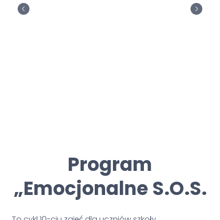
Program
„Emocjonalne S.O.S.
To cykl 10-ciu zajęć dla uczniów szkoły