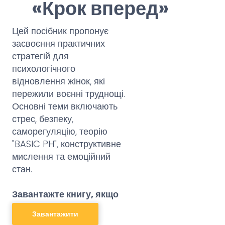
«Крок вперед»
Цей посібник пропонує
засвоєння практичних
стратегій для
психологічного
відновлення жінок, які
пережили воєнні труднощі.
Основні теми включають
стрес, безпеку,
саморегуляцію, теорію
"BASIC PH", конструктивне
мислення та емоційний
стан.
Завантажте книгу, якщо
ви шукаєте:
Завантажити
●
Ефективні методи