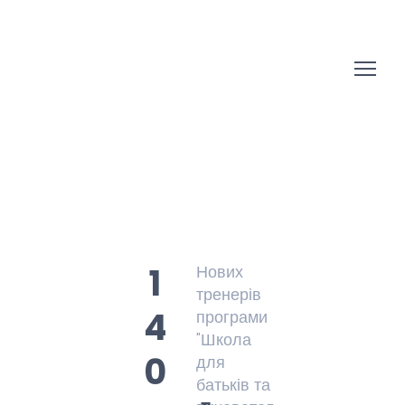
1
Нових
тренерів
4
програми
"Школа
0
для
батьків та