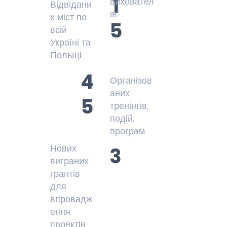
1
виховател
Відвідани
ів"
х міст по
5
всій
Україні та
Польщі
4
Організов
аних
5
тренінгів,
подій,
програм
Нових
3
виграних
грантів
для
впровадж
ення
проектів